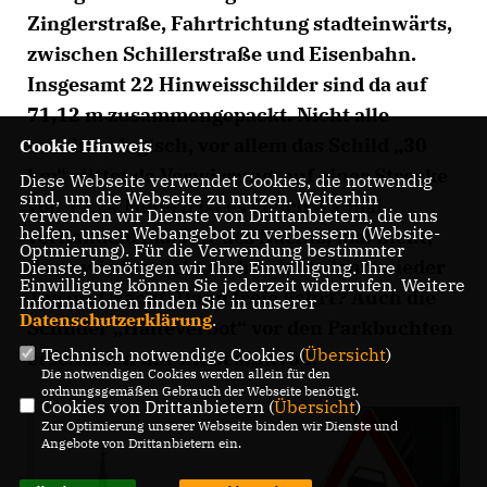
Zinglerstraße, Fahrtrichtung stadteinwärts,
zwischen Schillerstraße und Eisenbahn.
Insgesamt 22 Hinweisschilder sind da auf
71,12 m zusammengepackt. Nicht alle
scheinen logisch, vor allem das Schild „30
Cookie Hinweis
km“ stiftet da Verwirrung: auf einer Strecke
Diese Webseite verwendet Cookies, die notwendig
sind, um die Webseite zu nutzen. Weiterhin
von 17,24 Metern ist es gleich 4 x mal
verwenden wir Dienste von Drittanbietern, die uns
helfen, unser Webangebot zu verbessern (Website-
vorhanden: mal nur des Nachts, mal nicht,
Optmierung). Für die Verwendung bestimmter
dann wieder nicht mehr nicht, dann wieder
Dienste, benötigen wir Ihre Einwilligung. Ihre
Einwilligung können Sie jederzeit widerrufen. Weitere
Tag und Nacht. Dann freie Fahrt? Auch die
Informationen finden Sie in unserer
Datenschutzerklärung
.
Schilder „Halteverbot“ vor den Parkbuchten
Technisch notwendige Cookies (
Übersicht
)
erscheinen mir nicht sinnvoll.
Die notwendigen Cookies werden allein für den
ordnungsgemäßen Gebrauch der Webseite benötigt.
Cookies von Drittanbietern (
Übersicht
)
Zur Optimierung unserer Webseite binden wir Dienste und
Angebote von Drittanbietern ein.