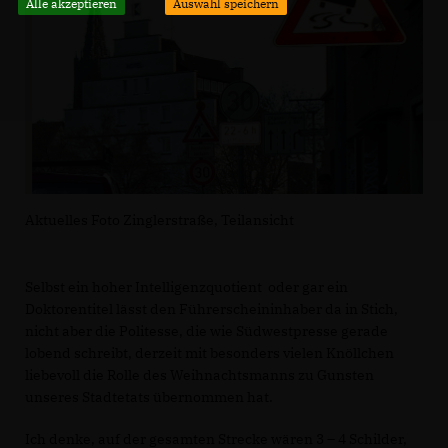
Alle akzeptieren
Auswahl speichern
Aktuelles Foto Zinglerstraße, Teilansicht
Selbst ein hoher Intelligenzquotient oder gar ein
Doktorentitel lässt den Führerscheininhaber da in Stich,
nicht aber die Politesse, die wie Südwestpresse gerade
lobend schreibt, derzeit mit besonders vielen Knöllchen
liebevoll die Rolle des Weihnachtsmanns zu Gunsten
unseres Stadtetats übernommen hat.
Ich denke, auf der gesamten Strecke wären 3 – 4 Schilder,