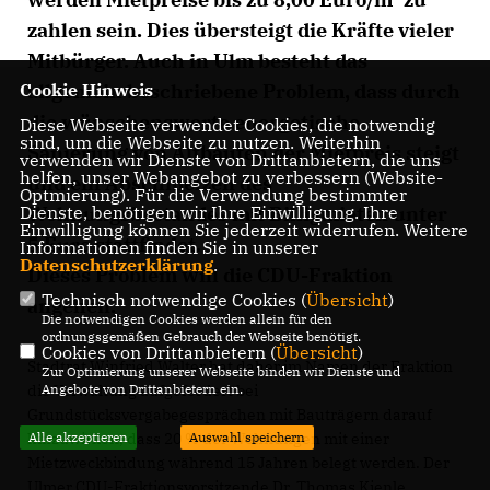
zahlen sein. Dies übersteigt die Kräfte vieler
Mitbürger. Auch in Ulm besteht das
Cookie Hinweis
allgemein beschriebene Problem, dass durch
die wünschenswerte energetische
Diese Webseite verwendet Cookies, die notwendig
sind, um die Webseite zu nutzen. Weiterhin
Sanierung von Altbauten der Mietpreis steigt
verwenden wir Dienste von Drittanbietern, die uns
helfen, unser Webangebot zu verbessern (Website-
und ein Abschmelzen des
Optmierung). Für die Verwendung bestimmter
Dienste, benötigen wir Ihre Einwilligung. Ihre
Wohnungsbestandes mit Billigmieten unter
Einwilligung können Sie jederzeit widerrufen. Weitere
5 Euro stattfindet.
Informationen finden Sie in unserer
Datenschutzerklärung
.
Dieses Problem will die CDU-Fraktion
Technisch notwendige Cookies (
Übersicht
)
angehen.
Die notwendigen Cookies werden allein für den
ordnungsgemäßen Gebrauch der Webseite benötigt.
Cookies von Drittanbietern (
Übersicht
)
Stadtrat Winfried Walter hat daher im Namen der Fraktion
Zur Optimierung unserer Webseite binden wir Dienste und
Angebote von Drittanbietern ein.
die Verwaltung aufgefordert bei
Grundstücksvergabegesprächen mit Bauträgern darauf
Alle akzeptieren
Auswahl speichern
hinzuwirken, dass 20 % der Wohnungen mit einer
Mietzweckbindung während 15 Jahren belegt werden. Der
Ulmer CDU-Fraktionsvorsitzende Dr. Thomas Kienle