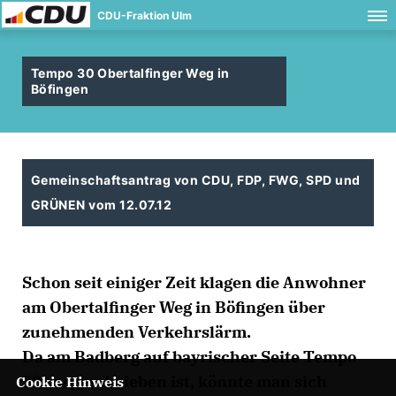
CDU-Fraktion Ulm
Tempo 30 Obertalfinger Weg in
Böfingen
Gemeinschaftsantrag von CDU, FDP, FWG, SPD und
GRÜNEN vom 12.07.12
Schon seit einiger Zeit klagen die Anwohner
am Obertalfinger Weg in Böfingen über
zunehmenden Verkehrslärm.
Da am Badberg auf bayrischer Seite Tempo
30 vorgeschrieben ist, könnte man sich
Cookie Hinweis