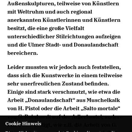
Außenskulpturen, teilweise von Künstlern
mit Weltruhm und auch regional
anerkannten Künstlerinnen und Künstlern
besitzt, die eine große Vielfalt
unterschiedlicher Stilrichtungen aufzeigen
und die Ulmer Stadt- und Donaulandschaft
bereichern.
Leider mussten wir jedoch auch feststellen,
dass sich die Kunstwerke in einem teilweise
sehr unerfreulichen Zustand befinden.
Einige sind stark verschmutzt, wie etwa die
Arbeit „Donaulandschaft“ aus Muschelkalk
von H. Pistol oder die Arbeit „Salto mortale“
von G. Reinhardt auf der Adlerbastei, andere
Cookie Hinweis
stark beschädigt, wie z.B. die Arbeit von G.