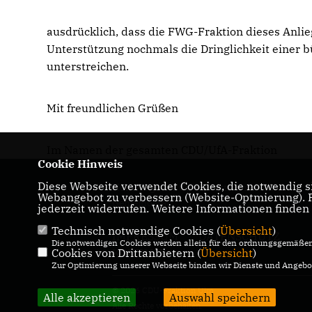
ausdrücklich, dass die FWG-Fraktion dieses Anlie
Unterstützung nochmals die Dringlichkeit einer 
unterstreichen.
Mit freundlichen Grüßen
Im Namen der gesamten CDU/UfA-Fraktion
Cookie Hinweis
Diese Webseite verwendet Cookies, die notwendig si
Homepage der CDU-Fraktion im Ulmer
Webangebot zu verbessern (Website-Optmierung). Fü
Gemeinderat
jederzeit widerrufen. Weitere Informationen finden
Technisch notwendige Cookies (
Übersicht
)
IMPRESSUM
DATENSCHUTZ
Die notwendigen Cookies werden allein für den ordnungsgemäßen 
Cookies von Drittanbietern (
KONTAKT
Übersicht
)
Zur Optimierung unserer Webseite binden wir Dienste und Angebot
© 2026 CDU-Fraktion Ulm
Alle akzeptieren
Auswahl speichern
Alle Rechte vorbehalten.