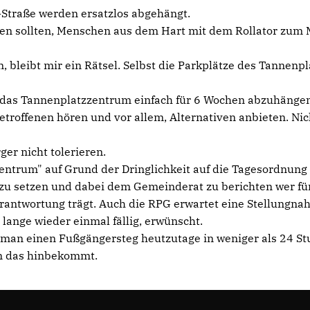
-Straße werden ersatzlos abgehängt.
en sollten, Menschen aus dem Hart mit dem Rollator zum 
, bleibt mir ein Rätsel. Selbst die Parkplätze des Tannenpl
, das Tannenplatzzentrum einfach für 6 Wochen abzuhänge
etroffenen hören und vor allem, Alternativen anbieten. Nic
er nicht tolerieren.
entrum" auf Grund der Dringlichkeit auf die Tagesordnung
 setzen und dabei dem Gemeinderat zu berichten wer für
antwortung trägt. Auch die RPG erwartet eine Stellungna
lange wieder einmal fällig, erwünscht.
s man einen Fußgängersteg heutzutage in weniger als 24 S
an das hinbekommt.