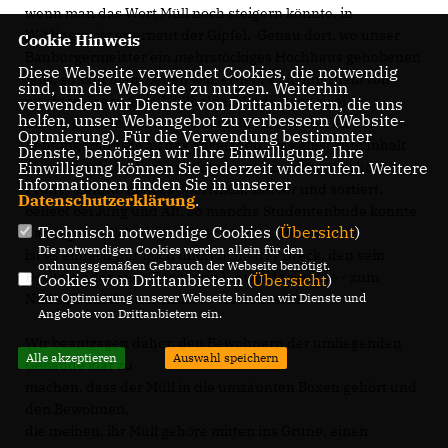
wenn man das Wort Müll noch steigern könnte, in
Wiblingen ist es erneut der Gipfel. Genau dort, wo unser
Cookie Hinweis
Baubürgermeister ein mehrstöckiges Hochhaus gehobenen
Diese Webseite verwendet Cookies, die notwendig
Stils, so sagt man, bauen will, erhebt sich innerhalb von
sind, um die Webseite zu nutzen. Weiterhin
wenigen Tagen eine Müllhalde. Mindestens zwei
verwenden wir Dienste von Drittanbietern, die uns
helfen, unser Webangebot zu verbessern (Website-
Lastwagen, wenn nicht noch mehr haben dort an der
Optmierung). Für die Verwendung bestimmter
Reutlingerstrasse all das abgeladen, was einst zum Inhalt
Dienste, benötigen wir Ihre Einwilligung. Ihre
einer mittelständischen Wohnungseinrichtung gehörte.
Einwilligung können Sie jederzeit widerrufen. Weitere
Informationen finden Sie in unserer
Früher nannte man es Sperrmüll, sauber und sortiert,
Datenschutzerklärung
.
beliebt bei Jung und Alt. So manche Studentenbude konnte
Technisch notwendige Cookies (
Übersicht
)
damit gemütlich eingerichtet werden. Heute
Die notwendigen Cookies werden allein für den
ist es einfach nur noch unbrauchbarer Dreck, den sein
ordnungsgemäßen Gebrauch der Webseite benötigt.
Besitzer oder auch Besitzerin los werden wollte - zum
Cookies von Drittanbietern (
Übersicht
)
Nulltarif auf Kosten anderer versteht sich.
Zur Optimierung unserer Webseite binden wir Dienste und
Angebote von Drittanbietern ein.
Wir beantragen daher, den Bewohnern der umliegenden
Alle akzeptieren
Auswahl speichern
Gebäude klar zu
machen, dass der Müll in die umzäunten Boxen gehört und
den Bewohnen,
die meinen, ihr Müll gehöre mitten ins Grüne, einen