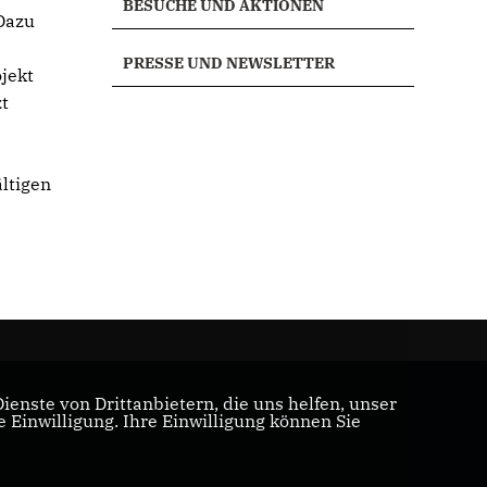
BESUCHE UND AKTIONEN
 Dazu
PRESSE UND NEWSLETTER
jekt
zt
ltigen
enste von Drittanbietern, die uns helfen, unser
Einwilligung. Ihre Einwilligung können Sie