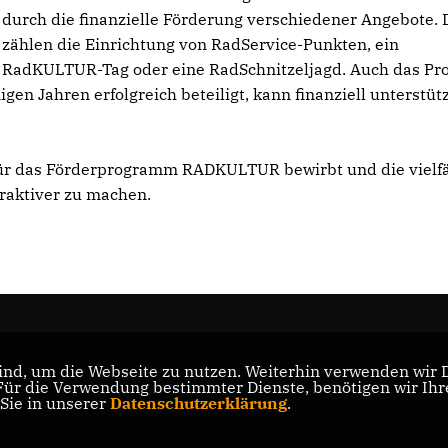
durch die finanzielle Förderung verschiedener Angebote.
zählen die Einrichtung von RadService-Punkten, ein
RadKULTUR-Tag oder eine RadSchnitzeljagd. Auch das Pro
en Jahren erfolgreich beteiligt, kann finanziell unterstüt
 für das Förderprogramm RADKULTUR bewirbt und die vielfä
traktiver zu machen.
nd, um die Webseite zu nutzen. Weiterhin verwenden wir Di
r die Verwendung bestimmter Dienste, benötigen wir Ihre 
 Sie in unserer
Datenschutzerklärung
.