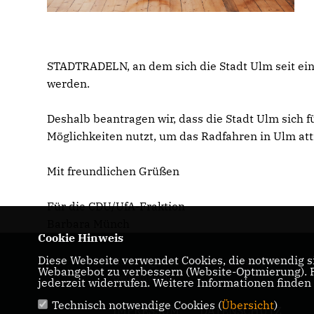
STADTRADELN, an dem sich die Stadt Ulm seit einig
werden.
Deshalb beantragen wir, dass die Stadt Ulm sich
Möglichkeiten nutzt, um das Radfahren in Ulm at
Mit freundlichen Grüßen
Für die CDU/UfA-Fraktion
Barbara Münch
Cookie Hinweis
Diese Webseite verwendet Cookies, die notwendig si
Homepage der CDU-Fraktion im Ulmer
Webangebot zu verbessern (Website-Optmierung). Fü
Gemeinderat
jederzeit widerrufen. Weitere Informationen finden
Technisch notwendige Cookies (
Übersicht
)
IMPRESSUM
DATENSCHUTZ