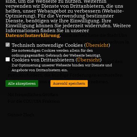
sind, um die Webseite zu nutzen. Weiterhin
Verschwörhausverein am 13. Juli 2022 aus dem
verwenden wir Dienste von Drittanbietern, die uns
Verschwörhaus ausgezogen und hat zeitgleich mit dem
helfen, unser Webangebot zu verbessern (Website-
Optmierung). Für die Verwendung bestimmter
Auszug die Zusammenarbeit mit der Stadt Ulm
Dienste, benötigen wir Ihre Einwilligung. Ihre
aufgekündigt.
Einwilligung können Sie jederzeit widerrufen. Weitere
Informationen finden Sie in unserer
Datenschutzerklärung
.
Als Grundlage für die Zusammenarbeit hatte die Stadt Ulm
an den Verschwörhausverein bereits den Jahreszuschuss in
Technisch notwendige Cookies (
Übersicht
)
Höhe von 33.500 Euro ausbezahlt.
Die notwendigen Cookies werden allein für den
ordnungsgemäßen Gebrauch der Webseite benötigt.
Cookies von Drittanbietern (
Übersicht
)
Wir beantragen die anteilige Förderung bezogen auf den
Zur Optimierung unserer Webseite binden wir Dienste und
Zeitpunkt der Beendigung der Zusammenarbeit
Angebote von Drittanbietern ein.
zurückzufordern, die künftige Förderungen einzustellen
und den Verein von der Zuschussliste zu nehmen.
Alle akzeptieren
Auswahl speichern
Mit freundlichen Grüßen
Für die CDU/UfA Fraktion
Günter Zloch