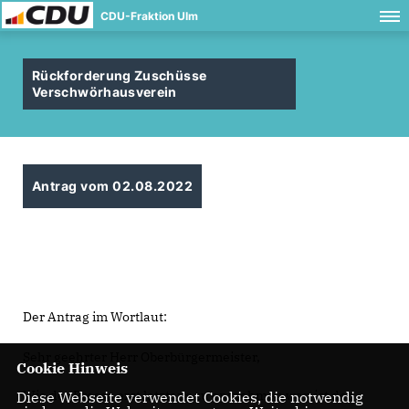
CDU-Fraktion Ulm
Rückforderung Zuschüsse
Verschwörhausverein
Antrag vom 02.08.2022
Der Antrag im Wortlaut:
Sehr geehrter Herr Oberbürgermeister,
Cookie Hinweis
Wie der Presse erst letztens zu entnehmen war, ist der
Diese Webseite verwendet Cookies, die notwendig