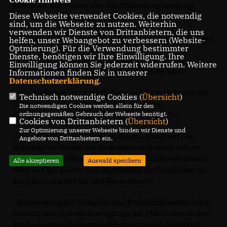
geworden, dass Vorort eine Mischbebauung bevorzugt
Diese Webseite verwendet Cookies, die notwendig
wird. Wir teilen diese Haltung.
sind, um die Webseite zu nutzen. Weiterhin
verwenden wir Dienste von Drittanbietern, die uns
In Fortentwicklung des bisherigen Sondierungsbeschlusses
helfen, unser Webangebot zu verbessern (Website-
Optmierung). Für die Verwendung bestimmter
des Gemeinderats beantragen wir für den
Dienste, benötigen wir Ihre Einwilligung. Ihre
Aufstellungsbeschluss in einer Sitzung des
Einwilligung können Sie jederzeit widerrufen. Weitere
Fachbereichsausschusses folgendes vorzubereiten:
Informationen finden Sie in unserer
Datenschutzerklärung
.
- eine Mischbebauung mit Reihen- und Kettenhäusern zur
Technisch notwendige Cookies (
Übersicht
)
Hälfte zur Konzeptvergabe, sowie zur Hälfte
Die notwendigen Cookies werden allein für den
ordnungsgemäßen Gebrauch der Webseite benötigt.
Geschosswohnungsbau zur Vergabe an die UWS.
Cookies von Drittanbietern (
Übersicht
)
Zur Optimierung unserer Webseite binden wir Dienste und
- Vorbereitung eines Konzepts, das die Anwohner des
Angebote von Drittanbietern ein.
Kuhbergs vor Wasser bei Starkregenereignissen schützt,
insbesondere d. Planung eines Regenrückhaltebeckens in
Alle akzeptieren
Auswahl speichern
Nähe des Baugebiets und Verstärkung der Durchlässe bei
der Abführung der Ab- und Regenwässer.
-Verbesserung der Verkehrs- und Parkplatzsituation durch
Planung eine Quartiershochgarage mit P&R Parken an der
Straßenbahnendhaltestelle Schulzentrum Kuhberg (vgl.