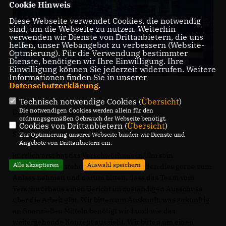
Cookie Hinweis
Diese Webseite verwendet Cookies, die notwendig
sind, um die Webseite zu nutzen. Weiterhin
verwenden wir Dienste von Drittanbietern, die uns
helfen, unser Webangebot zu verbessern (Website-
Optmierung). Für die Verwendung bestimmter
Dienste, benötigen wir Ihre Einwilligung. Ihre
Einwilligung können Sie jederzeit widerrufen. Weitere
Informationen finden Sie in unserer
Datenschutzerklärung
.
Technisch notwendige Cookies (
Übersicht
)
Die notwendigen Cookies werden allein für den
Der Antrag im Wortlaut:
ordnungsgemäßen Gebrauch der Webseite benötigt.
Cookies von Drittanbietern (
Übersicht
)
Sehr geehrter Herr Oberbürgermeister,
Zur Optimierung unserer Webseite binden wir Dienste und
Angebote von Drittanbietern ein.
kürzlich erst hat das Verschwörhaus in Ulm sein
Alle akzeptieren
Auswahl speichern
fünfjähriges Bestehen gefeiert. Wir würden dies gerne zum
Anlass nehmen und darum bitten, dass das Team vom
Verschwörhaus einen Bericht im zuständigen Ausschuss
über die Arbeit gibt. Wir bitten um Auskunft, was zukünftig
an finanziellen Mitteln benötigt wird und wie das
weitergehende Konzept aussieht. Wir bitten um einen