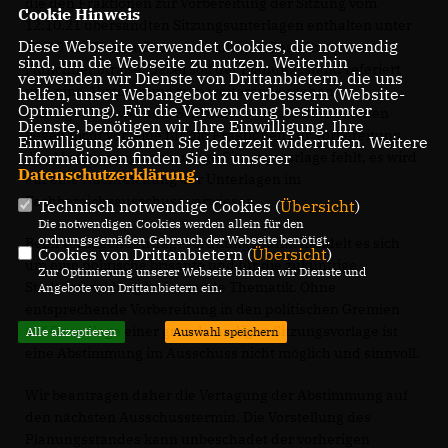
die den Fraktionen zur Vorbereitung der Sitzung vom
Cookie Hinweis
12.10.21 übersandten Sitzungsunterlagen enthalten unter
Diese Webseite verwendet Cookies, die notwendig
TOP 3 die Thematik der zukünftigen Gestaltung der
sind, um die Webseite zu nutzen. Weiterhin
Münchner Straße. Dabei soll der Planungsstand referiert
verwenden wir Dienste von Drittanbietern, die uns
und eine Abstimmung zum weiteren Vorgehen
helfen, unser Webangebot zu verbessern (Website-
Optmierung). Für die Verwendung bestimmter
durchgeführt werden. Schriftliche Vorabinformationen
Dienste, benötigen wir Ihre Einwilligung. Ihre
liegen nicht vor, eine für die Fraktionen zur Vorbereitung
Einwilligung können Sie jederzeit widerrufen. Weitere
der Abstimmung notwendige Sitzungsvorlage fehlt, es wird
Informationen finden Sie in unserer
Datenschutzerklärung
.
auf eine Nachreichung der Unterlagen im
Fachbereichsausschuss verwiesen.
Technisch notwendige Cookies (
Übersicht
)
Die notwendigen Cookies werden allein für den
ordnungsgemäßen Gebrauch der Webseite benötigt.
Beim vorliegenden Tagesordnungspunkt handelt es sich
Cookies von Drittanbietern (
Übersicht
)
um eine politische brisante und für die zukünftige
Zur Optimierung unserer Webseite binden wir Dienste und
Stadtentwicklung bedeutende Thematik. Ohne
Angebote von Drittanbietern ein.
entsprechende Vorbereitung in den politischen Gremien
auf Grundlage einer grundständigen Sitzungsvorlage ist
Alle akzeptieren
Auswahl speichern
eine Abstimmung im Ausschuss nicht möglich und sinnvoll.
Wir beantragen daher die Vertagung der Abstimmung auf
den nächsten Ausschusstermin. Die Vorstellung des
Planungsstandes kann unbeschadet der vorherigen