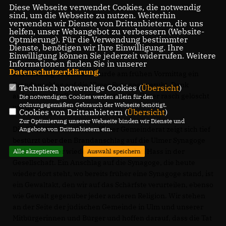
Diese Webseite verwendet Cookies, die notwendig
sind, um die Webseite zu nutzen. Weiterhin
verwenden wir Dienste von Drittanbietern, die uns
helfen, unser Webangebot zu verbessern (Website-
Optmierung). Für die Verwendung bestimmter
Dienste, benötigen wir Ihre Einwilligung. Ihre
Einwilligung können Sie jederzeit widerrufen. Weitere
Informationen finden Sie in unserer
Datenschutzerklärung
.
Am Samstag 05.06.2021 wurde am frühen Vormittag ein
Brandanschlag auf die Ulmer Synagoge verübt. Dank
Technisch notwendige Cookies (
Übersicht
)
aufmerksamer Passanten konnte das Feuer rasch gelöscht
Die notwendigen Cookies werden allein für den
ordnungsgemäßen Gebrauch der Webseite benötigt.
werden.
Cookies von Drittanbietern (
Übersicht
)
Zur Optimierung unserer Webseite binden wir Dienste und
Die CDU/UfA-Fraktion im Ulmer Gemeinderat zeigt sich tief
Angebote von Drittanbietern ein.
bestürzt über den Brandanschlag auf die Ulmer Synagoge
und den immer wieder aufflammenden Hass in der
Alle akzeptieren
Auswahl speichern
Gesellschaft. Ein Anschlag auf die Synagoge, die heute
wieder dort steht, wo bereits früher eine Synagoge stand, ist
ein Gewaltakt, den wir auf das Schärfste verurteilen, ebenso
wie Gewalt gegenüber jeder anderen Religion. Wir stehen
an der Seite der jüdischen Gemeinde in Ulm und unserer
Mitbürgerinnen und Bürger und hoffen darauf, dass die Tat