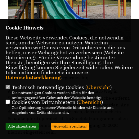
Cookie Hinweis
Diese Webseite verwendet Cookies, die notwendig
sind, um die Webseite zu nutzen. Weiterhin
verwenden wir Dienste von Drittanbietern, die uns
helfen, unser Webangebot zu verbessern (Website-
Optmierung). Für die Verwendung bestimmter
Dienste, benötigen wir Ihre Einwilligung. Ihre
Der Antrag im Wortlaut:
Einwilligung können Sie jederzeit widerrufen. Weitere
Informationen finden Sie in unserer
Datenschutzerklärung
.
Sehr geehrter Herr Oberbürgermeister,
Technisch notwendige Cookies (
Übersicht
)
Auf dem kleinen Spielplatz im Michael-Erhart-Weg in
Die notwendigen Cookies werden allein für den
ordnungsgemäßen Gebrauch der Webseite benötigt.
Söflingen wurde im vergangenen Jahr die Rutsche entfernt.
Cookies von Drittanbietern (
Übersicht
)
Ein Ersatz ist leider bis heute nicht aufgestellt worden. Aus
Zur Optimierung unserer Webseite binden wir Dienste und
den beiliegenden Bildern ergibt sich, dass nur noch ein
Angebote von Drittanbietern ein.
Schaukelpferd operabel ist. Im Spielplatzprogramm sollen
nach unserer Kenntnis für eine Ertüchtigung 20.000
Alle akzeptieren
Auswahl speichern
hierfür eingestellt sein.