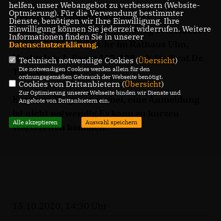
helfen, unser Webangebot zu verbessern (Website-
Optmierung). Für die Verwendung bestimmter
Herzliche Einladung zu unserer
Dienste, benötigen wir Ihre Einwilligung. Ihre
Einwilligung können Sie jederzeit widerrufen. Weitere
Bürgersprechstunde am Montag 19.10.2020
Informationen finden Sie in unserer
von 16.30 bis 17.30 Uhr im Rathaus Ulm,
Datenschutzerklärung
.
Marktplatz 1, Raum 107-108 mit Stadtrat Dr.
Technisch notwendige Cookies (
Übersicht
)
Die notwendigen Cookies werden allein für den
Thomas Kienle.
ordnungsgemäßen Gebrauch der Webseite benötigt.
Cookies von Drittanbietern (
Übersicht
)
Zur Optimierung unserer Webseite binden wir Dienste und
Kommen Sie gerne vorbei, eine Anmeldung
Angebote von Drittanbietern ein.
ist nicht notwendig.Es kann zu kurzen
Alle akzeptieren
Auswahl speichern
Wartezeiten kommen.
15.10.2020, 14:30 Uhr