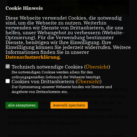
Cookie Hinweis
Diese Webseite verwendet Cookies, die notwendig
sind, um die Webseite zu nutzen. Weiterhin
verwenden wir Dienste von Drittanbietern, die uns
helfen, unser Webangebot zu verbessern (Website-
Optmierung). Für die Verwendung bestimmter
Dienste, benötigen wir Ihre Einwilligung. Ihre
Einwilligung können Sie jederzeit widerrufen. Weitere
Informationen finden Sie in unserer
Datenschutzerklärung
.
Der Antrag im Wortlaut:
Technisch notwendige Cookies (
Übersicht
)
Die notwendigen Cookies werden allein für den
Sehr geehrter Herr Oberbürgermeister,
ordnungsgemäßen Gebrauch der Webseite benötigt.
Cookies von Drittanbietern (
Übersicht
)
Zur Optimierung unserer Webseite binden wir Dienste und
im Entwurf der Investitionsstrategie 2020-2029 war für den
Angebote von Drittanbietern ein.
Zeitraum 2020-2022 vorgesehen, das Donauufer rund um
die Donauwiese neu zu gestalten (Tiefbau lfd. Nr. 56). In
Alle akzeptieren
Auswahl speichern
der jüngsten Fassung vom 25.05.2020 wurde dieses
Vorhaben jedoch weiter nach hinten geschoben und ist nun
im Zeitraum 2026-2029 vorgesehen.
Wir beantragen hiermit, die „Donauufergestaltung erster