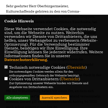
Sehr geehrter Herr Oberbürgermeister,
Kulturschaffende gehören zu den von Corona-
Schutzmaßnahmen am stärksten betroffenen Gruppen.
Cookie Hinweis
Jenseits der sehr harten wirtschaftlichen Einschnitte, bei
denen es nun zum Glück ein Hilfsprogramm des Landes
Diese Webseite verwendet Cookies, die notwendig
sind, um die Webseite zu nutzen. Weiterhin
gibt, ist es für sie eine sehr große Zumutung, nicht mehr
verwenden wir Dienste von Drittanbietern, die uns
auftreten zu können, denn der direkte Kontakt zum
helfen, unser Webangebot zu verbessern (Website-
Publikum ist ein sehr wesentlicher Teil ihres Lebens.
Optmierung). Für die Verwendung bestimmter
Dienste, benötigen wir Ihre Einwilligung. Ihre
Einwilligung können Sie jederzeit widerrufen. Weitere
Wir müssen davon ausgehen, dass die Schutzmaßnahmen
Informationen finden Sie in unserer
noch etliche Wochen lang dafür sorgen, dass die
Datenschutzerklärung
.
gewohnten Auftritte an den üblichen Orten nicht mehr
Technisch notwendige Cookies (
Übersicht
)
möglich sind, weil dort die Abstandsregeln nicht
Die notwendigen Cookies werden allein für den
eingehalten werden können. Hier sehen wir die Stadt in der
ordnungsgemäßen Gebrauch der Webseite benötigt.
Cookies von Drittanbietern (
Übersicht
)
Pflicht, zu helfen.
Zur Optimierung unserer Webseite binden wir Dienste und
Angebote von Drittanbietern ein.
Mit der Wilhelmsburg haben wir einen Ort, an dem sich
etliche Zuschauer*innen in sicherem Abstand versammeln
Alle akzeptieren
Auswahl speichern
können. Diesen gilt es, zu nutzen, was im Antrag 94/2020
auch schon angeregt worden ist.