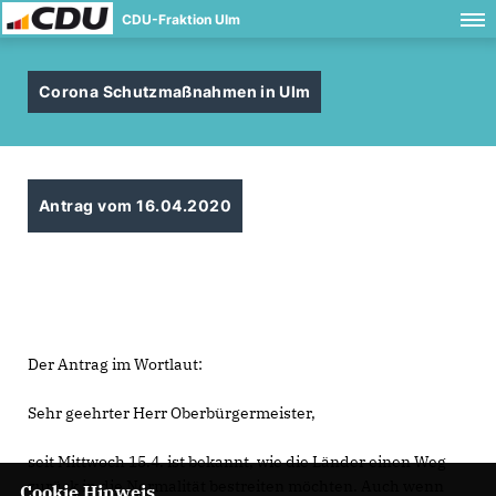
CDU-Fraktion Ulm
Corona Schutzmaßnahmen in Ulm
Antrag vom 16.04.2020
Der Antrag im Wortlaut:
Sehr geehrter Herr Oberbürgermeister,
seit Mittwoch 15.4. ist bekannt, wie die Länder einen Weg
zurück in die Normalität bestreiten möchten. Auch wenn
Cookie Hinweis