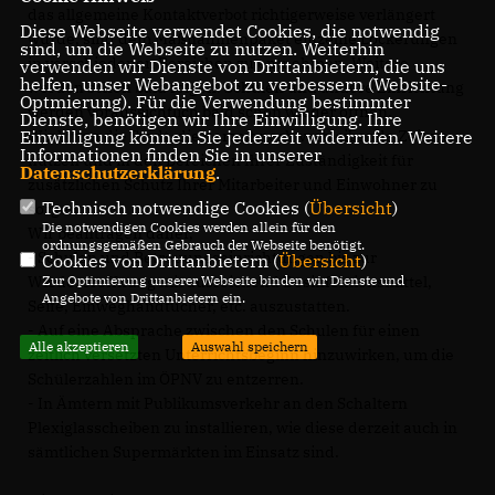
das allgemeine Kontaktverbot richtigerweise verlängert
Diese Webseite verwendet Cookies, die notwendig
wurde, sind dem Maßnahmenpaket einzelne Lockerungen
sind, um die Webseite zu nutzen. Weiterhin
in verschiedenen Bereichen zu entnehmen. Weitere
verwenden wir Dienste von Drittanbietern, die uns
helfen, unser Webangebot zu verbessern (Website-
werden schon bald folgen. Schulen und andere Einrichtung
Optmierung). Für die Verwendung bestimmter
werden voraussichtlich bald schon wieder öffnen.
Dienste, benötigen wir Ihre Einwilligung. Ihre
Wir bitten die Stadt, die derzeit noch verbleibende Zeit zu
Einwilligung können Sie jederzeit widerrufen. Weitere
Informationen finden Sie in unserer
nutzen und in den Bereichen Ihrer Zuständigkeit für
Datenschutzerklärung
.
zusätzlichen Schutz Ihrer Mitarbeiter und Einwohner zu
Technisch notwendige Cookies (
Übersicht
)
sorgen.
Die notwendigen Cookies werden allein für den
Wir beantragen daher,
ordnungsgemäßen Gebrauch der Webseite benötigt.
- Schulen und Betreuungseinrichtungen bis zur
Cookies von Drittanbietern (
Übersicht
)
Wiedereröffnung mit ausreichend Desinfektionsmittel,
Zur Optimierung unserer Webseite binden wir Dienste und
Angebote von Drittanbietern ein.
Seife, Einweghandtücher, etc. auszustatten.
- Auf eine Absprache zwischen den Schulen für einen
Alle akzeptieren
Auswahl speichern
zeitlich versetzten Unterrichtsbeginn hinzuwirken, um die
Schülerzahlen im ÖPNV zu entzerren.
- In Ämtern mit Publikumsverkehr an den Schaltern
Plexiglasscheiben zu installieren, wie diese derzeit auch in
sämtlichen Supermärkten im Einsatz sind.