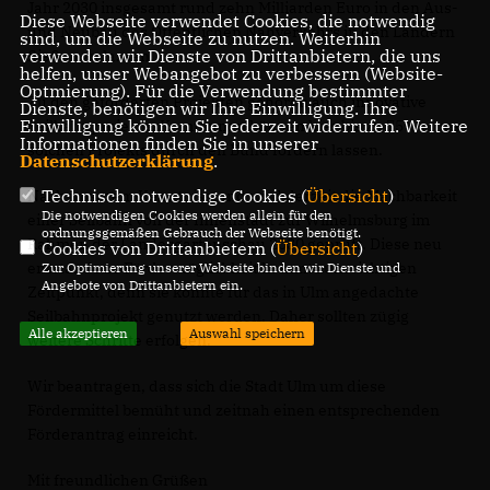
Jahr 2030 insgesamt rund zehn Milliarden Euro in den Aus-
Diese Webseite verwendet Cookies, die notwendig
und Neubau des Öffentlichen Nahverkehrs in den Ländern
sind, um die Webseite zu nutzen. Weiterhin
verwenden wir Dienste von Drittanbietern, die uns
fließen zu lassen.
helfen, unser Webangebot zu verbessern (Website-
Optmierung). Für die Verwendung bestimmter
Zu den geförderten Projekten gehören auch innovative
Dienste, benötigen wir Ihre Einwilligung. Ihre
Einwilligung können Sie jederzeit widerrufen. Weitere
Seilbahnprojekte. Kommunen können hier bis zu 75% eines
Informationen finden Sie in unserer
solchen Projekts durch den Bund fördern lassen.
Datenschutzerklärung
.
Technisch notwendige Cookies (
Übersicht
)
Nach unserem Kenntnisstand wird derzeit die Machbarkeit
Die notwendigen Cookies werden allein für den
einer Seilbahn von der Innenstadt zur Wilhelmsburg im
ordnungsgemäßen Gebrauch der Webseite benötigt.
Rahmen der Landesgartenschau 2030 geprüft. Diese neu
Cookies von Drittanbietern (
Übersicht
)
entstandene Fördermöglichkeit kommt zum richtigen
Zur Optimierung unserer Webseite binden wir Dienste und
Angebote von Drittanbietern ein.
Zeitpunkt, denn sie könnte für das in Ulm angedachte
Seilbahnprojekt genutzt werden. Daher sollten zügig
Alle akzeptieren
Auswahl speichern
weitere Schritte erfolgen.
Wir beantragen, dass sich die Stadt Ulm um diese
Fördermittel bemüht und zeitnah einen entsprechenden
Förderantrag einreicht.
Mit freundlichen Grüßen