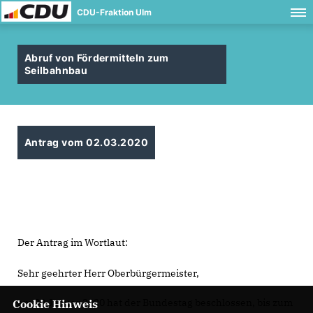
CDU-Fraktion Ulm
Abruf von Fördermitteln zum
Seilbahnbau
Antrag vom 02.03.2020
Der Antrag im Wortlaut:
Sehr geehrter Herr Oberbürgermeister,
am 30.Januar 2020 hat der Bundestag beschlossen, bis zum
Cookie Hinweis