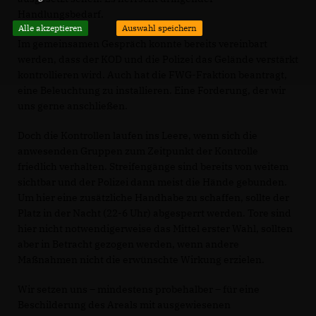
Handlungsbedarf.
Alle akzeptieren
Auswahl speichern
Im gemeinsamen Gespräch konnte bereits vereinbart
werden, dass der KOD und die Polizei das Gelände verstärkt
kontrollieren wird. Auch hat die FWG-Fraktion beantragt,
eine Beleuchtung zu installieren. Eine Forderung, der wir
uns gerne anschließen.
Doch die Kontrollen laufen ins Leere, wenn sich die
anwesenden Gruppen zum Zeitpunkt der Kontrolle
friedlich verhalten. Streifengänge sind bereits von weitem
sichtbar und der Polizei dann meist die Hände gebunden.
Um hier eine zusätzliche Handhabe zu schaffen, sollte der
Platz in der Nacht (22-6 Uhr) abgesperrt werden. Tore sind
hier nicht notwendigerweise das Mittel erster Wahl, sollten
aber in Betracht gezogen werden, wenn andere
Maßnahmen nicht die erwünschte Wirkung erzielen.
Wir setzen uns – mindestens probehalber – für eine
Beschilderung des Areals mit ausgewiesenen