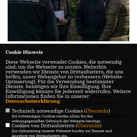
Cookie Hinweis
Diese Webseite verwendet Cookies, die notwendig
Der Antrag im Wortlaut:
sind, um die Webseite zu nutzen. Weiterhin
verwenden wir Dienste von Drittanbietern, die uns
helfen, unser Webangebot zu verbessern (Website-
Sehr geehrter Herr Oberbürgermeister Czisch,
Optmierung). Für die Verwendung bestimmter
Dienste, benötigen wir Ihre Einwilligung. Ihre
bei einer Begehung der Wilhelmshöhe am 11.2.2020
Einwilligung können Sie jederzeit widerrufen. Weitere
Informationen finden Sie in unserer
konnten wir mit den Bürgerdiensten, der Polizei und
Datenschutzerklärung
.
Anwohnern ins Gespräch kommen. Dabei wurden noch
einmal die unhaltbaren Zustände vor Ort deutlich. Die
Technisch notwendige Cookies (
Übersicht
)
Anwohner wissen sich nicht mehr zu helfen, angesichts der
Die notwendigen Cookies werden allein für den
ordnungsgemäßen Gebrauch der Webseite benötigt.
nächtlichen Ruhestörungen, Beschimpfungen,
Cookies von Drittanbietern (
Übersicht
)
Sachbeschädigungen und Drohgebärden, denen sie sich
Zur Optimierung unserer Webseite binden wir Dienste und
Angebote von Drittanbietern ein.
ausgesetzt sehen. Es herrscht dringender