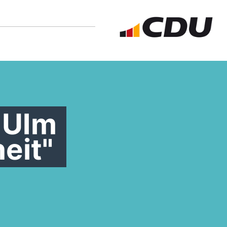
 Ulm
eit"