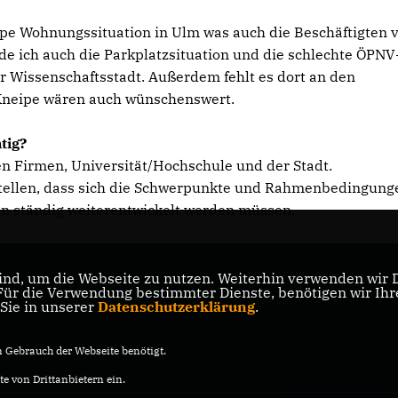
ppe Wohnungssituation in Ulm was auch die Beschäftigten 
inde ich auch die Parkplatzsituation und die schlechte ÖPNV
r Wissenschaftsstadt. Außerdem fehlt es dort an den
e Kneipe wären auch wünschenswert.
tig?
n Firmen, Universität/Hochschule und der Stadt.
nstellen, dass sich die Schwerpunkte und Rahmenbedingung
n ständig weiterentwickelt werden müssen.
nd, um die Webseite zu nutzen. Weiterhin verwenden wir Di
r die Verwendung bestimmter Dienste, benötigen wir Ihre 
 Sie in unserer
Datenschutzerklärung
.
Gebrauch der Webseite benötigt.
e von Drittanbietern ein.