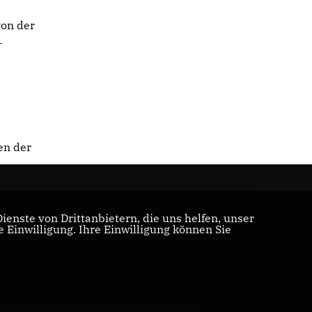
von der
-
en der
enste von Drittanbietern, die uns helfen, unser
Einwilligung. Ihre Einwilligung können Sie