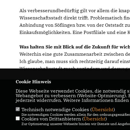
Als verbesserundbedürftig gilt vor allem die kna
Wissenschaftsstadt direkt trifft. Problematisch f
Anbindung von Söflingen bzw. von der Oststadt zu
Einkaufsmöglichkeiten. Eine Postfiliale und ein
Was halten Sie mit Blick auf die Zukunft für wich
Weiterhin eine gute Zusammenarbeit zwischen de
Ich glaube, man muss sich rechtzeitig darauf ei
Wissenschaftsstadt rasch verändern und deswege
Cookie Hinweis
Diese Webseite verwendet Cookies, die notwendig si
Homepage der CDU-Fraktion im Ulmer
Webangebot zu verbessern (Website-Optmierung). Fü
Gemeinderat
jederzeit widerrufen. Weitere Informationen finden
Technisch notwendige Cookies (
Übersicht
)
IMPRESSUM
DATENSCHUTZ
Die notwendigen Cookies werden allein für den ordnungsgemäßen 
Cookies von Drittanbietern (
KONTAKT
Übersicht
)
Zur Optimierung unserer Webseite binden wir Dienste und Angebot